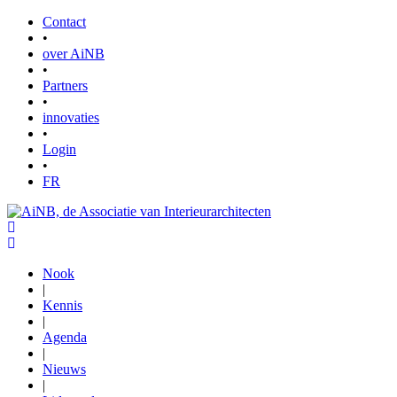
Contact
•
over AiNB
•
Partners
•
innovaties
•
Login
•
FR
Nook
|
Kennis
|
Agenda
|
Nieuws
|